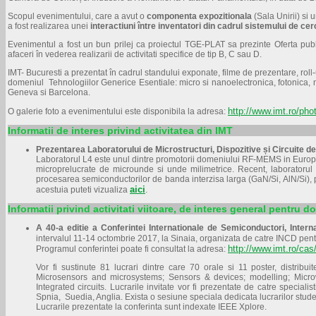
Scopul evenimentului, care a avut o
componenta expozitionala
(Sala Unirii) si
a fost realizarea unei
interactiuni între inventatori din cadrul sistemului de cerc
Evenimentul a fost un bun prilej ca proiectul TGE-PLAT sa prezinte Oferta publi
afaceri în vederea realizarii de activitati specifice de tip B, C sau D.
IMT- Bucuresti a prezentat în cadrul standului exponate, filme de prezentare, roll
domeniul Tehnologiilor Generice Esentiale: micro si nanoelectronica, fotonica, n
Geneva si Barcelona.
http://www.imt.ro/pho
O galerie foto a evenimentului este disponibila la adresa:
Informatii de interes privind activitatea din IMT
Prezentarea Laboratorului de Microstructuri, Dispozitive și Circuite 
Laboratorul L4 este unul dintre promotorii domeniului RF-MEMS in Europa. M
microprelucrate de microunde si unde milimetrice. Recent, laboratorul 
procesarea semiconductorilor de banda interzisa larga (GaN/Si, AlN/Si),
aici
acestuia puteti vizualiza
.
Informatii privind activitati viitoare, de interes general pentru 
A 40-a editie a Conferintei Internationale de Semiconductori, Inte
intervalul 11-14 octombrie 2017, la Sinaia, organizata de catre INCD pen
http://www.imt.ro/ca
Programul conferintei poate fi consultat la adresa:
Vor fi sustinute 81 lucrari dintre care 70 orale si 11 poster, distri
Microsensors and microsystems; Sensors & devices; modelling; Micro
Integrated circuits. Lucrarile invitate vor fi prezentate de catre specia
Spnia, Suedia, Anglia. Exista o sesiune speciala dedicata lucrarilor stude
Lucrarile prezentate la conferinta sunt indexate IEEE Xplore.