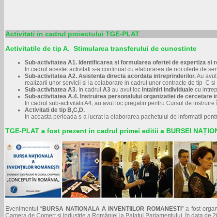
Activitati in cadrul proiectului TGE-PLAT
Activitatile de tip A. Stimularea transferului de cunostinte
Sub-activitatea A1. Identificarea si formularea ofertei de expertiza si r
In cadrul acestei activitati s-a continuat cu elaborarea de noi oferte de serv
Sub-activitatea A2.
Asistenta directa acordata intreprinderilor.
Au avut 
realizarii unor servicii si la colaborare in cadrul unor contracte de tip C s
Sub-activitatea A3.
In cadrul
A3
au avut loc
intalniri individuale
cu intrep
Sub-activitatea A.4.
Instruirea personalului organizatiei de cercetare imp
In cadrul sub-activitatii A4, au avut loc pregatiri pentru Cursul de instruir
Activitati de tip B,C,D.
In aceasta perioada s-a lucrat la elaborarea pachetului de informatii pentr
TGE-PLAT a fost prezent in cadrul primei editii a BURSEI NAȚ
Evenimentul “
BURSA NATIONALA A INVENTIILOR ROMANESTI
” a fost orga
Camera de Comerț si Industrie a României la Palatul Parlamentului, în data de 2