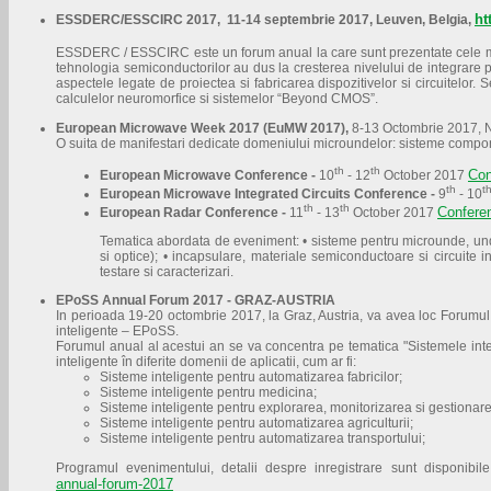
ht
ESSDERC/ESSCIRC 2017, 11-14 septembrie 2017, Leuven, Belgia,
ESSDERC / ESSCIRC este un forum anual la care sunt prezentate cele mai no
tehnologia semiconductorilor au dus la cresterea nivelului de integrare p
aspectele legate de proiectea si fabricarea dispozitivelor si circuitelor
calculelor neuromorfice si sistemelor “Beyond CMOS”.
European Microwave Week 2017 (EuMW 2017),
8-13 Octombrie 2017,
O suita de manifestari dedicate domeniului microundelor: sisteme compon
th
th
Con
European Microwave Conference -
10
- 12
October 2017
th
t
European Microwave Integrated Circuits Conference -
9
- 10
th
th
Conferen
European Radar Conference -
11
- 13
October 2017
Tematica abordata de eveniment: • sisteme pentru microunde, unde 
si optice); • incapsulare, materiale semiconductoare si circuite in
testare si caracterizari.
EPoSS Annual Forum 2017 - GRAZ-AUSTRIA
In perioada 19-20 octombrie 2017, la Graz, Austria, va avea loc Forumu
inteligente – EPoSS.
Forumul anual al acestui an se va concentra pe tematica "Sistemele inteli
inteligente în diferite domenii de aplicatii, cum ar fi:
Sisteme inteligente pentru automatizarea fabricilor;
Sisteme inteligente pentru medicina;
Sisteme inteligente pentru explorarea, monitorizarea si gestionar
Sisteme inteligente pentru automatizarea agriculturii;
Sisteme inteligente pentru automatizarea transportului;
Programul evenimentului, detalii despre inregistrare sunt disponibi
annual-forum-2017