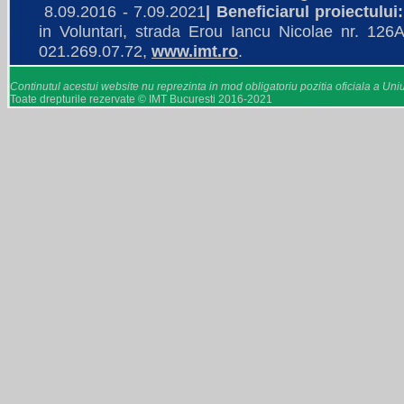
8.09.2016 - 7.09.2021
|
Beneficiarul proiectului
in Voluntari, strada Erou Iancu Nicolae nr. 126A
021.269.07.72,
www.imt.ro
.
Continutul acestui website nu reprezinta in mod obligatoriu pozitia oficiala a U
Toate drepturile rezervate © IMT Bucuresti 2016-2021