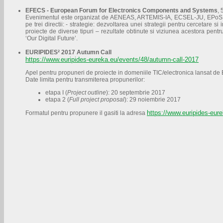
EFECS - European Forum for Electronics Components and Systems
,
Evenimentul este organizat de AENEAS, ARTEMIS-IA, ECSEL-JU, EPoSS si
pe trei directii: - strategie: dezvoltarea unei strategii pentru cercetar
proiecte de diverse tipuri – rezultate obtinute si viziunea acestora pentr
‘Our Digital Future’.
EURIPIDES² 2017 Autumn Call
https://www.euripides-eureka.eu/events/48/autumn-call-2017
Apel pentru propuneri de proiecte in domeniile TIC/electronica lansat 
Date limita pentru transmiterea propunerilor:
etapa I (
Project outline
): 20 septembrie 2017
etapa 2 (
Full project proposal
): 29 noiembrie 2017
https://www.euripides-eure
Formatul pentru propunere il gasiti la adresa