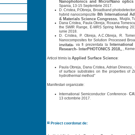
Nanophotonics and Micro/Nano optic
Spania, 13-15 Septembrie 2017.
D. Cristea, P.Obreja, Broadband photodetect
8th International A
hybrid nanocompozite
& Materials Science Congresss
, Mugla, Tu
Dana Cristea, Paula Obreja, Roxana Tomescu
the SWIR Range, E-MRS Spring Meeting 2018
iunie 2018.
D. Cristea, P. Obreja, A.C.Obreja, R. To
Nanocomposites for Solution Processed Bro
Internationa
invitata-
va fi prezentata la
Research- InterPHOTONICS 2018,,
, Kemer
Applied Surface Science
Articol trimis la
:
Paula Obreja, Dana Cristea, Adrian Dinescu,
of surface substrates on the properties of
hydrothermal method”
Manifestari organizate:
CA
International Semiconductor Conference-
13 octombrie 2017.
¤
Proiect coordonat de: