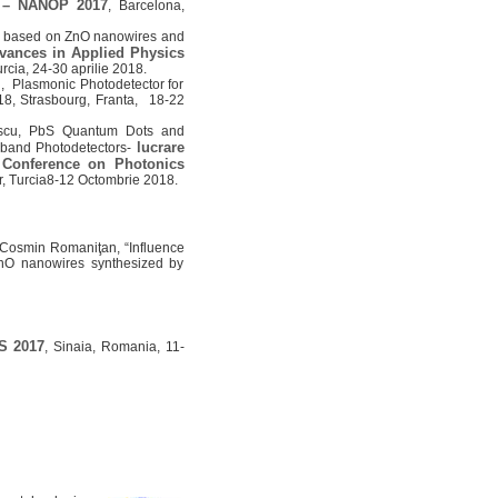
s – NANOP 2017
, Barcelona,
or based on ZnO nanowires and
dvances in Applied Physics
rcia, 24-30 aprilie 2018.
, Plasmonic Photodetector for
, Strasbourg, Franta, 18-22
mescu, PbS Quantum Dots and
lucrare
aband Photodetectors-
l Conference on Photonics
, Turcia8-12 Octombrie 2018.
 Cosmin Romaniţan, “Influence
 ZnO nanowires synthesized by
S 2017
, Sinaia, Romania, 11-