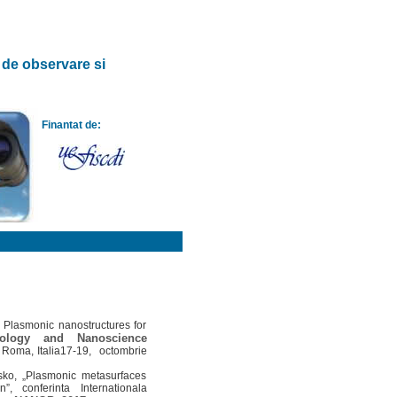
e de observare si
Finantat de:
, Plasmonic nanostructures for
nology and Nanoscience
 Roma, Italia17-19, octombrie
ko, „Plasmonic metasurfaces
”, conferinta Internationala