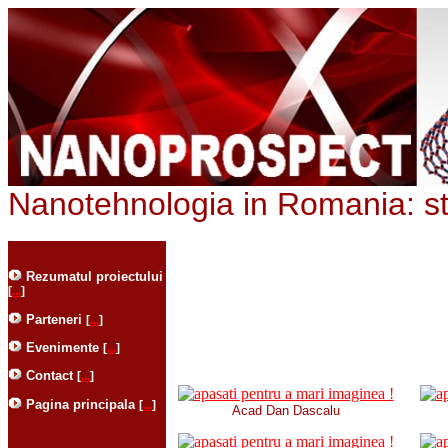
Nanotehnologia in Romania: st
Rezumatul proiectului
[
...
]
Parteneri
[
...
]
Evenimente
[
...
]
Contact
[
...
]
Pagina principala
[
...
]
Acad Dan Dascalu