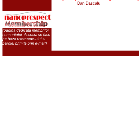
Dan Dascalu
(pagina dedicata membrilor
consortiului. Accesul se face
pe baza username-ului si
parolei primite prin e-mail)