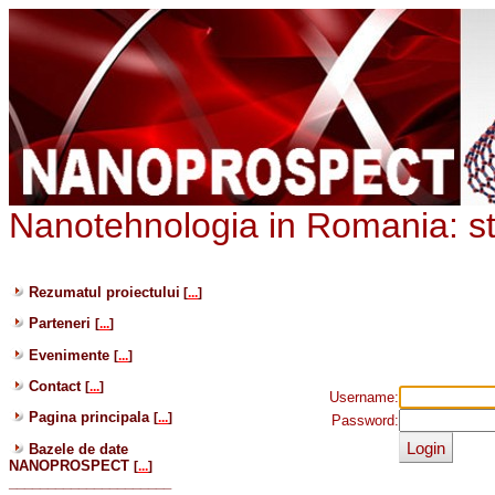
Nanotehnologia in Romania: st
Rezumatul proiectului
[
...
]
Parteneri
[
...
]
Evenimente
[
...
]
Contact
[
...
]
Username:
Pagina principala
[
...
]
Password:
Bazele de date
NANOPROSPECT
[
...
]
_____________________