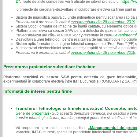
D
https://
".
Toate detaliile competiției vor fi afișate pe site-ul proiectului
6 proiecte de cercetare-dezvoltare în colaborare efectivă cu firme sunt 
Sistem de imagistică pasivă cu unde milimetrice pentru scanarea rapidă 
evenimentului din 28 noiembrie 2019
Proiectul va fi prezentat în cadrul
..
Sistem Optic Formator de imagine de înaltă calitate, cu elemente optice 
Platformă senzitivă cu senzor SAW pentru detecția de gaze inflamabile,
evenimentul
Proiect finalizat ale cărui rezultate vor fi prezentate în cadrul
Dezvoltarea unei tehnologii pentru realizarea de microparticule holog
Sistem optic formator de imagine folosind componente "Free-Form" (FF) 
Microsenzori electrochimici pentru detecția rapidă și selectivă a pesti
evenimentului din 28 noiembrie 2019
Proiectul va fi prezentat în cadrul
.
Prezentarea proiectelor subsidiare încheiate
Platforma senzitivă cu senzor SAW pentru detecția de gaze inflamabile, 
experimentală în colaborare efectivă între IMT București și ROMQUARTZ SA., im
Informații de interes pentru firme
Transferul Tehnologic și firmele inovative: Concepte, meto
Serie de prezentări
-
Sub această denumire generică, s-a deschis o serie
transfer tehnologic eficient, transfer potențial generator și catalizator al 
Managementul de proiect
Vă propunem spre studiu un nou articol:
„
Varachiu, IMT-București, specialist proprietate intelectuală și transfer teh