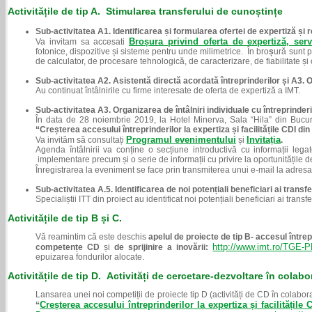
Activit
ăț
ile de tip A. Stimularea transferului de cunoștințe
Sub-activitatea A1. Identificarea și formularea ofertei de expertiză și r
Broșura privind oferta de expertiză, se
Va invitam sa accesati
fotonice, dispozitive și sisteme pentru unde milimetrice. În bro
ș
ură sunt p
de calculator, de procesare tehnologică, de caracterizare, de fiabilitate și 
Sub-activitatea A2. Asistentă directă acordată întreprinderilor și A3. Or
Au continuat întâlnirile cu firme interesate de oferta de expertiză a IMT.
Sub-activitatea A3. Organizarea de întâlniri individuale cu întreprind
În data de 28 noiembrie 2019, la Hotel Minerva, Sala “Hila” din Bucur
“Creșterea accesului întreprinderilor la expertiza și facilitățile CDI di
Programul evenimentului
Invitația
Va invităm să consultați
și
.
Agenda întâlnirii va conține o secțiune introductivă cu informații legat
implementare precum și o serie de informații cu privire la oportunitățile de
Înregistrarea la eveniment se face prin transmiterea unui e-mail la adres
Sub-activitatea A.5.
Identificarea de noi potențiali beneficiari ai transf
Specialiștii ITT din proiect au identificat noi potențiali beneficiari ai tra
Activitățile de tip B și C.
Vă reamintim că este deschis
apelul de proiecte de tip B- accesul întrepr
http://www.imt.ro/TGE-
competențe CD
și
de sprijinire a inovării:
epuizarea fondurilor alocate.
Activitățile de tip D.
Activități
de cercetare-dezvoltare în colabo
Lansarea unei noi competiții de proiecte tip D (activități de CD în colabo
Creșterea accesului întreprinderilor la expertiza și facilitățil
“