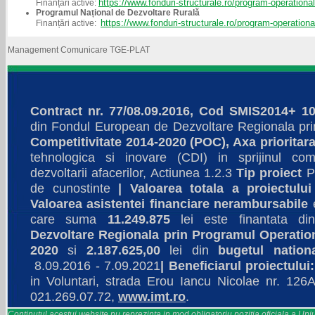
https://www.fonduri-structurale.ro/program-operational
Finanțări active:
Programul Național de Dezvoltare Rurală
https://www.fonduri-structurale.ro/program-operational
Finanțări active:
Management Comunicare TGE-PLAT
Contract nr. 77/08.09.2016, Cod SMIS2014+ 1
din Fondul European de Dezvoltare Regionala pri
Competitivitate 2014-2020 (POC), Axa prioritara
tehnologica si inovare (CDI) in sprijinul comp
dezvoltarii afacerilor, Actiunea 1.2.3
Tip proiect
Pa
de cunostinte
|
Valoarea totala a proiectului
Valoarea asistentei financiare nerambursabile
care suma
11.249.875
lei este finantata d
Dezvoltare Regionala prin Programul Operation
2020
si
2.187.625,00
lei din
bugetul nation
8.09.2016 - 7.09.2021
|
Beneficiarul proiectului
in Voluntari, strada Erou Iancu Nicolae nr. 126A
021.269.07.72,
www.imt.ro
.
Continutul acestui website nu reprezinta in mod obligatoriu pozitia oficiala a U