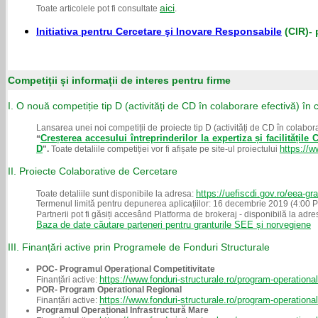
aici
Toate articolele pot fi consultate
.
Initiativa pentru Cercetare şi Inovare Responsabile
(CIR)- 
Competiții și informații de interes pentru firme
I. O nouă competiție
tip D (activități de CD în colaborare efectivă)
în 
Lansarea unei noi competiții de proiecte tip D (activități de CD în colabo
Creșterea accesului întreprinderilor la expertiza și facilitățil
“
D
https://
".
Toate detaliile competiției vor fi afișate pe site-ul proiectului
II. Proiecte Colaborative de Cercetare
https://uefiscdi.gov.ro/eea-gr
Toate detaliile sunt disponibile la adresa:
Termenul limită pentru depunerea aplicațiilor: 16 decembrie 2019 (4:00 
Partnerii pot fi găsiți accesând Platforma de brokeraj - disponibilă la adr
Baza de date căutare parteneri pentru granturile SEE și norvegiene
III. Finanțări active prin Programele de Fonduri Structurale
POC- Programul Operațional Competitivitate
https://www.fonduri-structurale.ro/program-operational
Finanțări active:
POR- Program Operational Regional
https://www.fonduri-structurale.ro/program-operational
Finanțări active:
Programul Operațional Infrastructură Mare