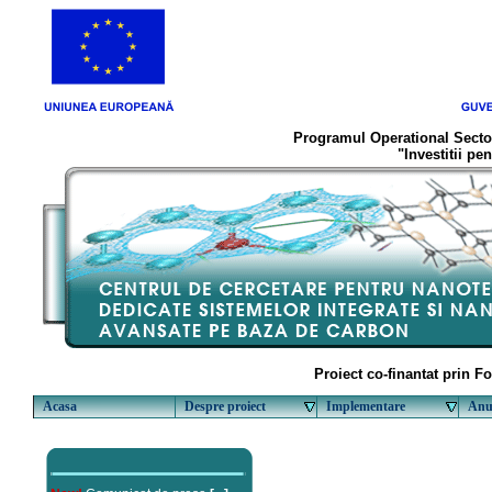
Programul Operational Sector
"Investitii pe
Proiect co-finantat prin 
Acasa
Despre proiect
Implementare
Anu