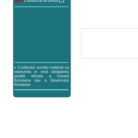
New!
Comunicat de presa
[
...
]
Continutul acestui material nu
reprezinta in mod obligatoriu
pozitia oficiala a Uniunii
Europene sau a Guvernului
Romaniei