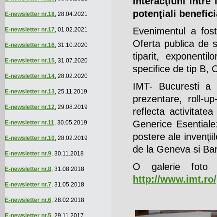
interacţiuni între
potenţiali benefici
E-newsletter nr.18
, 28.04.2021
Evenimentul a fos
E-newsletter nr.17
, 01.02.2021
Oferta publica de s
E-newsletter nr.16
, 31.10.2020
tiparit, exponentilo
E-newsletter nr.15
, 31.07.2020
specifice de tip B, 
E-newsletter nr.14
, 28.02.2020
IMT- Bucuresti a 
E-newsletter nr.13
, 25.11.2019
prezentare, roll-u
E-newsletter nr.12
, 29.08.2019
reflecta activitate
Generice Esentiale:
E-newsletter nr.11
, 30.05.2019
postere ale invenţii
E-newsletter nr.10
, 28.02.2019
de la Geneva si Ba
E-newsletter nr.9
, 30.11.2018
O galerie foto 
E-newsletter nr.8
, 31.08.2018
http://www.imt.ro/
E-newsletter nr.7
, 31.05.2018
E-newsletter nr.6
, 28.02.2018
E-newsletter nr.5
, 29.11.2017