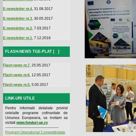
E-newsletter nr.4
, 31.08.2017
E-newsletter nr.3
, 30.05.2017
E-newsletter nr.2
, 7.03.2017
E-newsletter nr.1
, 7.12.2016
FLASH-NEWS TGE-PLAT [
...
]
Flash news nr.7
, 25.05.2017
Flash news nr.6
, 12.05.2017
Flash news nr.5
, 5.05.2017
LINK-URI UTILE
Pentru informatii detaliate privind
celelalte programe cofinantate de
Uniunea Europeana, va invitam sa
vizitati
www.fonduri-ue.ro
--------------------------------------------
Program Operational Competitivitate