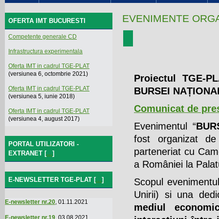
EVENIMENTE ORGA
OFERTA IMT BUCURESTI
Competente generale CD
Infrastructura experimentala
Oferta IMT in cadrul TGE-PLAT
(versiunea 6, octombrie 2021)
Proiectul TGE-PL
Oferta IMT in cadrul TGE-PLAT
BURSEI NAȚIONAL
(versiunea 5, iunie 2018)
Comunicat de pre
Oferta IMT in cadrul TGE-PLAT
(versiunea 4, august 2017)
Evenimentul “
BUR
fost organizat de
PORTAL UTILIZATORI -
parteneriat cu Cam
EXTRANET [
...
]
a României la Palat
E-NEWSLETTER TGE-PLAT [
...
]
Scopul evenimentul
Unirii) si una ded
E-newsletter nr.20
, 01.11.2021
mediul econom
E-newsletter nr.19
, 03.08.2021