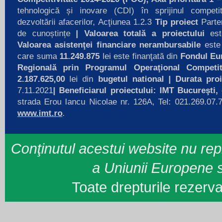
tehnologică și inovare (CDI) în sprijinul competit
dezvoltării afacerilor, Acţiunea 1.2.3
Tip proiect
Parten
de cunoștințe
|
Valoarea totală a proiectului
es
Valoarea asistenţei financiare nerambursabile
este
care suma
11.249.875
lei este finanţată din
Fondul Eu
Regională prin Programul Operaţional Competiti
2.187.625,00
lei din
bugetul national
| Durata pro
7.11.2021
|
Beneficiarul proiectului: IMT Bucureşti,
c
strada Erou Iancu Nicolae nr. 126A, Tel: 021.269.07.7
www.imt.ro
.
Conţinutul acestui website nu repr
a Uniunii Europene 
Toate drepturile rezer